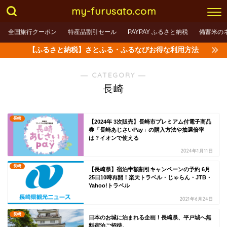
my-furusato.com
全国旅行クーポン
特産品割引セール
PAYPAY ふるさと納税
備蓄米の
【ふるさと納税】さとふる・ふるなびお得な利用方法
― CATEGORY ―
長崎
長崎
【2024年 3次販売】長崎市プレミアム付電子商品
券「長崎あじさいPay」の購入方法や抽選倍率
は？イオンで使える
2024年1月11日
長崎
【長崎県】宿泊半額割引キャンペーンの予約 6月
25日10時再開！楽天トラベル・じゃらん・JTB・
Yahoo!トラベル
2021年6月24日
長崎
日本のお城に泊まれる企画！長崎県、平戸城へ無
料宿泊ご招待。