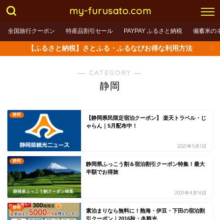
my-furusato.com
全国旅行クーポン
特産品割引セール
PAYPAY ふるさと納税
備蓄米の
【ふるさと納税】さとふる・ふるなびお得な利用方法
― CATEGORY ―
静岡
静岡
【静岡県民限定宿泊クーポン】 楽天トラベル・じ
ゃらん｜5月配布中！
2021年5月1日
静岡
静岡県ふっこう割＆宿泊割引クーポン特集！最大
半額でお得旅
2021年4月16日
静岡
素泊まりなら無料に！熱海・伊豆・下田の宿泊割
引クーポン｜2016秋・冬観光