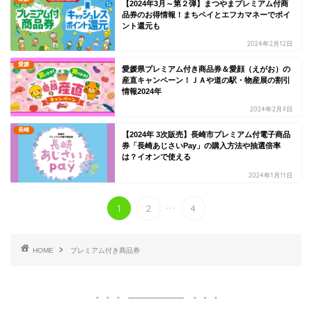
【2024年3月～第２弾】まつやまプレミアム付商
品券のお得情報！まちペイとエフカマネーでポイ
ント還元も
2024年2月12日
愛媛
愛媛県プレミアム付き商品券＆愛顔（えがお）の
産直キャンペーン！ＪＡや道の駅・物産展の割引
情報2024年
2024年2月9日
長崎
【2024年 3次販売】長崎市プレミアム付電子商品
券「長崎あじさいPay」の購入方法や抽選倍率
は？イオンで使える
2024年1月11日
...
1
2
4
HOME
プレミアム付き商品券