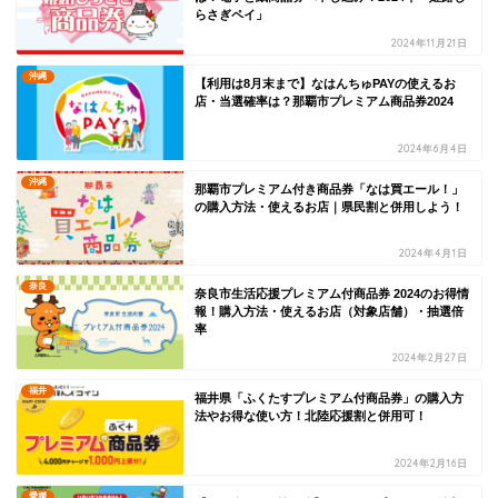
らさぎペイ」
2024年11月21日
沖縄
【利用は8月末まで】なはんちゅPAYの使えるお
店・当選確率は？那覇市プレミアム商品券2024
2024年6月4日
沖縄
那覇市プレミアム付き商品券「なは買エール！」
の購入方法・使えるお店｜県民割と併用しよう！
2024年4月1日
奈良
奈良市生活応援プレミアム付商品券 2024のお得情
報！購入方法・使えるお店（対象店舗）・抽選倍
率
2024年2月27日
福井
福井県「ふくたすプレミアム付商品券」の購入方
法やお得な使い方！北陸応援割と併用可！
2024年2月16日
愛媛