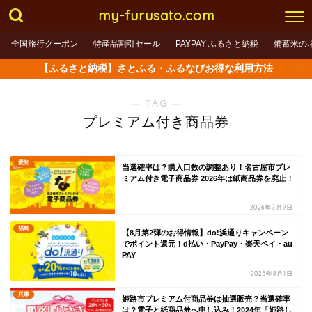
my-furusato.com
全国旅行クーポン
特産品割引セール
PAYPAY ふるさと納税
備蓄米の
【ふるさと納税】さとふる・ふるなびお得な利用方法
― TAG ―
プレミアム付き商品券
愛知
当選確率は？購入口数の調整あり！名古屋市プレ
ミアム付き電子商品券 2026年は紙商品券を廃止！
2026年7月9日
福島
【8月第2弾のお得情報】do!浜通りキャンペーン
でポイント還元！d払い・PayPay・楽天ペイ・au
PAY
2025年8月1日
兵庫
姫路市プレミアム付商品券は抽選販売？当選確率
は？電子と紙商品券へ申し込み！2024年「姫路し