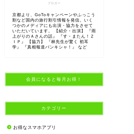
ブロガー
京都より、GoToキャンペーンやふっこう
割など国内の旅行割引情報を発信。いく
つかのメディアにも出演・協力をさせて
いただいています。 【紹介・出演】 『雨
上がりのＡさんの話』 『す・またん！Ｚ
ＩＰ』 【協力】 『林先生が驚く 初耳
学』 『真相報道バンキシャ！』 など
会員になると毎月お得！
カテゴリー
お得なスマホアプリ