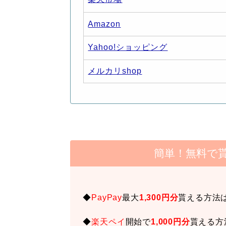
Amazon
Yahoo!ショッピング
メルカリshop
簡単！無料で
◆
PayPay
最大
1,300円分
貰える方法
◆
楽天ペイ
開始で
1,000円分
貰える方