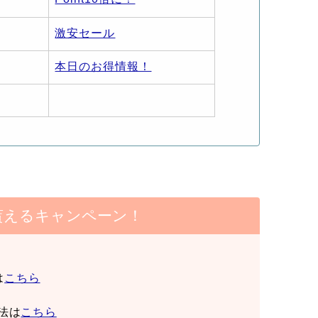
激安セール
本日のお得情報！
貰えるキャンペーン！
は
こちら
法は
こちら