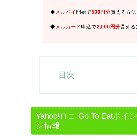
◆
メルペイ
開始で
500円分
貰える方法
◆
メルカード
申込で
2,000円分
貰える
目次
Yahoo!ロコ Go To E
ン情報