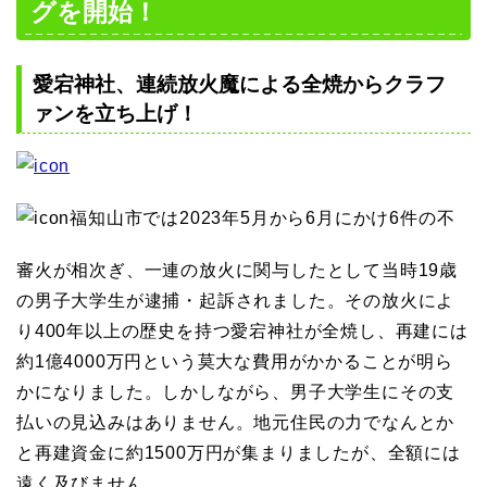
グを開始！
愛宕神社、連続放火魔による全焼からクラフ
ァンを立ち上げ！
福知山市では2023年5月から6月にかけ6件の不
審火が相次ぎ、一連の放火に関与したとして当時19歳
の男子大学生が逮捕・起訴されました。その放火によ
り400年以上の歴史を持つ愛宕神社が全焼し、再建には
約1億4000万円という莫大な費用がかかることが明ら
かになりました。しかしながら、男子大学生にその支
払いの見込みはありません。地元住民の力でなんとか
と再建資金に約1500万円が集まりましたが、全額には
遠く及びません。