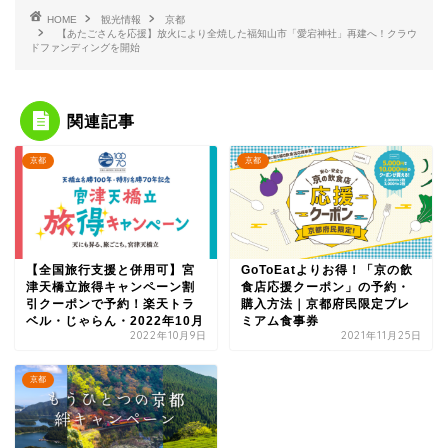
HOME
観光情報
京都
【あたごさんを応援】放火により全焼した福知山市「愛宕神社」再建へ！クラウ
ドファンディングを開始
関連記事
京都
京都
【全国旅行支援と併用可】宮
GoToEatよりお得！「京の飲
津天橋立旅得キャンペーン割
食店応援クーポン」の予約・
引クーポンで予約！楽天トラ
購入方法｜京都府民限定プレ
ベル・じゃらん・2022年10月
ミアム食事券
2022年10月9日
2021年11月25日
京都