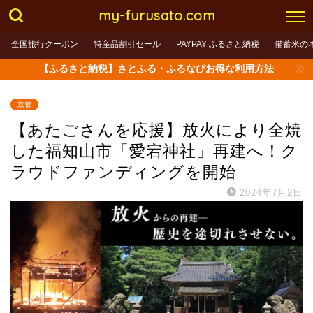
my-furusato.com
全国旅行クーポン
特産品割引セール
PAYPAY ふるさと納税
備蓄米の
【ふるさと納税】さとふる・ふるなびお得な利用方法
京都
【あたごさんを応援】放火により全焼
した福知山市「愛宕神社」再建へ！ク
ラウドファンディングを開始
2024年7月2日