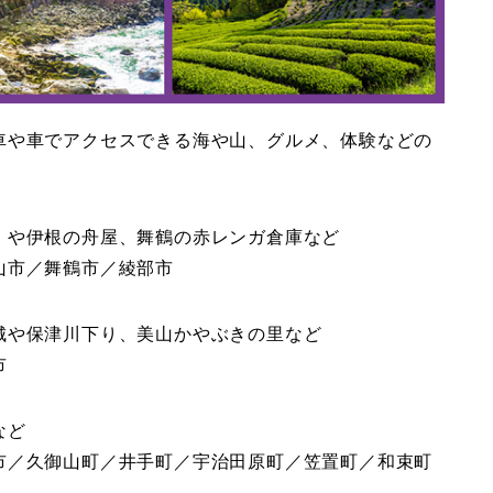
車や車でアクセスできる海や山、グルメ、体験などの
」や伊根の舟屋、舞鶴の赤レンガ倉庫など
山市／舞鶴市／綾部市
城や保津川下り、美山かやぶきの里など
市
など
市／久御山町／井手町／宇治田原町／笠置町／和束町