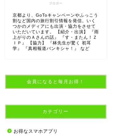
ブロガー
京都より、GoToキャンペーンやふっこう
割など国内の旅行割引情報を発信。いく
つかのメディアにも出演・協力をさせて
いただいています。 【紹介・出演】 『雨
上がりのＡさんの話』 『す・またん！Ｚ
ＩＰ』 【協力】 『林先生が驚く 初耳
学』 『真相報道バンキシャ！』 など
会員になると毎月お得！
カテゴリー
お得なスマホアプリ