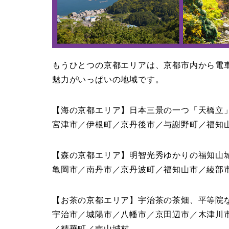
もうひとつの京都エリアは、京都市内から電
魅力がいっぱいの地域です。
【海の京都エリア】日本三景の一つ「天橋立
宮津市／伊根町／京丹後市／与謝野町／福知
【森の京都エリア】明智光秀ゆかりの福知山
亀岡市／南丹市／京丹波町／福知山市／綾部
【お茶の京都エリア】宇治茶の茶畑、平等院
宇治市／城陽市／八幡市／京田辺市／木津川
／精華町／南山城村