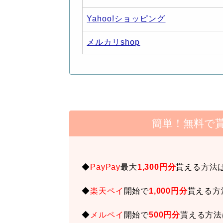
Yahoo!ショッピング
メルカリshop
簡単！無料で
◆
PayPay
最大
1,300円分
貰える方法
◆
楽天ペイ
開始で
1,000円分
貰える方
◆
メルペイ
開始で
500円分
貰える方法