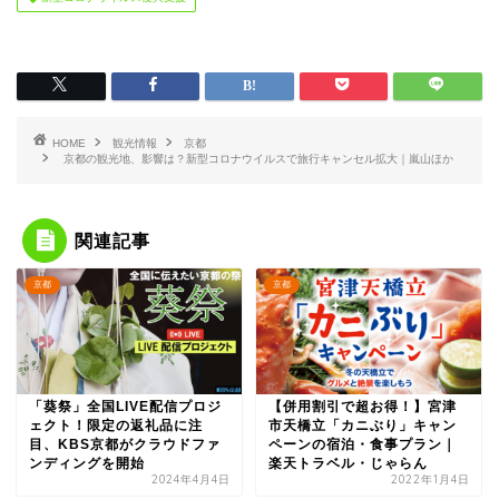
HOME
観光情報
京都
京都の観光地、影響は？新型コロナウイルスで旅行キャンセル拡大｜嵐山ほか
関連記事
京都
京都
「葵祭」全国LIVE配信プロジ
【併用割引で超お得！】宮津
ェクト！限定の返礼品に注
市天橋立「カニぶり」キャン
目、KBS京都がクラウドファ
ペーンの宿泊・食事プラン｜
ンディングを開始
楽天トラベル・じゃらん
2024年4月4日
2022年1月4日