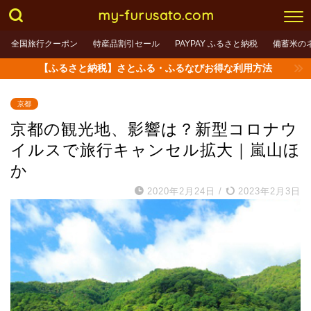
my-furusato.com
全国旅行クーポン
特産品割引セール
PAYPAY ふるさと納税
備蓄米の
【ふるさと納税】さとふる・ふるなびお得な利用方法
京都
京都の観光地、影響は？新型コロナウ
イルスで旅行キャンセル拡大｜嵐山ほ
か
2020年2月24日
/
2023年2月3日