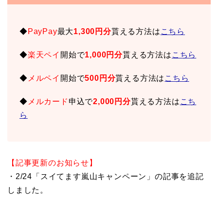
◆
PayPay
最大
1,300円分
貰える方法は
こちら
◆
楽天ペイ
開始で
1,000円分
貰える方法は
こちら
◆
メルペイ
開始で
500円分
貰える方法は
こちら
◆
メルカード
申込で
2,000円分
貰える方法は
こち
ら
【記事更新のお知らせ】
・2/24「スイてます嵐山キャンペーン」の記事を追記
しました。